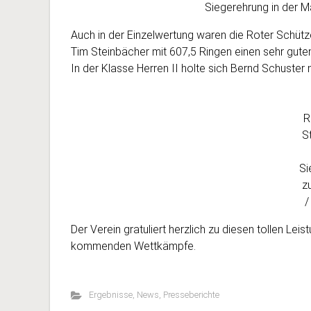
Siegerehrung in der 
Auch in der Einzelwertung waren die Roter Schützen
Tim Steinbächer mit 607,5 Ringen einen sehr guten 
In der Klasse Herren II holte sich Bernd Schuster 
R
S
Si
z
/
Der Verein gratuliert herzlich zu diesen tollen Lei
kommenden Wettkämpfe.
Ergebnisse
,
News
,
Presseberichte