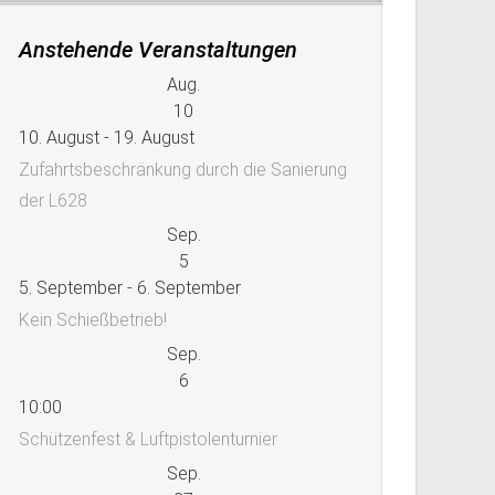
Anstehende Veranstaltungen
Aug.
10
10. August
-
19. August
Zufahrtsbeschränkung durch die Sanierung
der L628
Sep.
5
5. September
-
6. September
Kein Schießbetrieb!
Sep.
6
10:00
Schützenfest & Luftpistolenturnier
Sep.