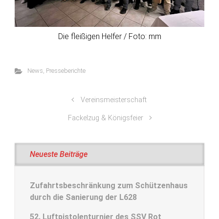
Die fleißigen Helfer / Foto: mm
News
,
Presseberichte
Vereinsmeisterschaft
Fackelzug & Königsfeier
Neueste Beiträge
Zufahrtsbeschränkung zum Schützenhaus
durch die Sanierung der L628
52. Luftpistolenturnier des SSV Rot